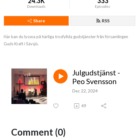
24.3K
333
Downloads
Episodes
Share
RSS
Här kan du lyssna på härliga trosfyllda gudstjänster från församlingen 
Guds Kraft i Sävsjö.
Julgudstjänst -
Peo Svensson
Dec 22, 2024
49
Comment (0)