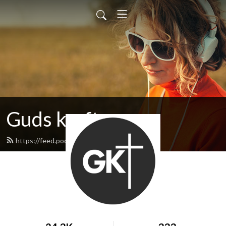
Guds kraft
https://feed.podbean.com/gudskraft/feed.xml